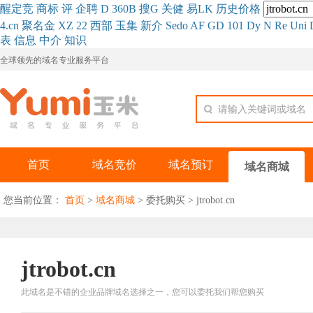
醒
定
竞
商
标
评
企
聘
D
360
B
搜
G
关健
易
LK
历史
价格
4.cn
聚名
金
XZ
22
西部
玉
集
新
介
Se
do
AF
GD
101
Dy
N
Re
Uni
表
信息
中介
知识