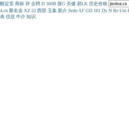
醒
定
竞
商
标
评
企
聘
D
360
B
搜
G
关健
易
LK
历史
价格
4.cn
聚名
金
XZ
22
西部
玉
集
新
介
Se
do
AF
GD
101
Dy
N
Re
Uni
表
信息
中介
知识