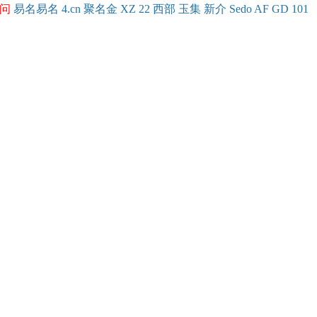
问
易名
易
名
4.cn
聚名
金
XZ
22
西部
玉
集
新
介
Se
do
AF
GD
101