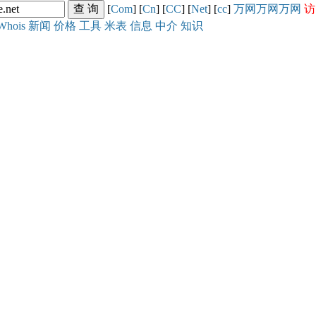
[
Com
] [
Cn
] [
CC
] [
Net
] [
cc
]
万网
万网
万网
访
Whois
新闻
价格
工具
米表
信息
中介
知识