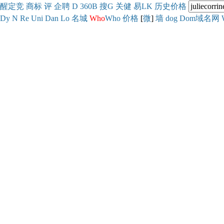
醒
定
竞
商
标
评
企
聘
D
360
B
搜
G
关健
易
LK
历史
价格
Dy
N
Re
Uni
Dan
Lo
名城
Who
Who
价格
[
微
]
墙
dog
Dom域名网