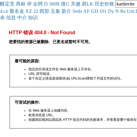
醒
定
竞
商
标
评
企
聘
D
360
B
搜
G
关健
易
LK
历史
价格
4.cn
聚名
金
XZ
22
西部
玉
集
新
介
Se
do
AF
GD
101
Dy
N
Re
Uni
表
信息
中介
知识