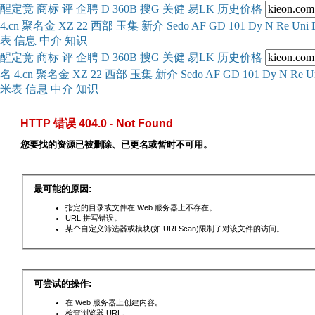
醒
定
竞
商
标
评
企
聘
D
360
B
搜
G
关健
易
LK
历史
价格
4.cn
聚名
金
XZ
22
西部
玉
集
新
介
Se
do
AF
GD
101
Dy
N
Re
Uni
表
信息
中介
知识