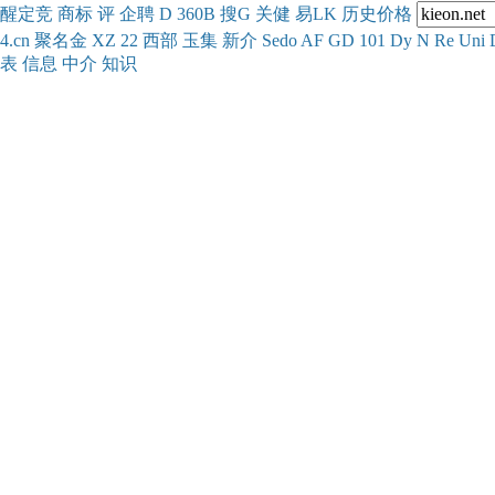
醒
定
竞
商
标
评
企
聘
D
360
B
搜
G
关健
易
LK
历史
价格
4.cn
聚名
金
XZ
22
西部
玉
集
新
介
Se
do
AF
GD
101
Dy
N
Re
Uni
表
信息
中介
知识