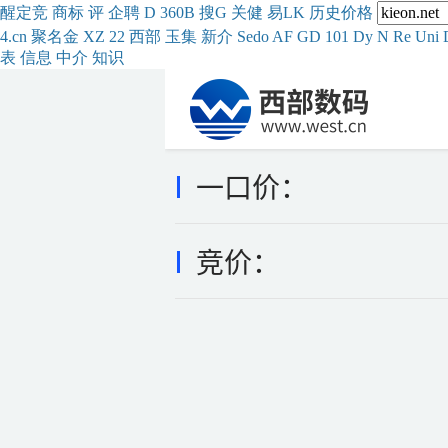
醒
定
竞
商
标
评
企
聘
D
360
B
搜
G
关健
易
LK
历史
价格
4.cn
聚名
金
XZ
22
西部
玉
集
新
介
Se
do
AF
GD
101
Dy
N
Re
Uni
表
信息
中介
知识