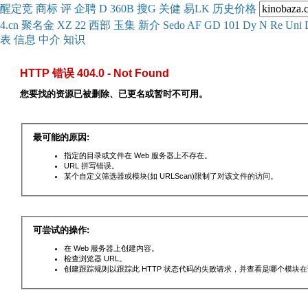
醒
定
竞
商
标
评
企
聘
D
360
B
搜
G
关健
易
LK
历史
价格
4.cn
聚名
金
XZ
22
西部
玉
集
新
介
Se
do
AF
GD
101
Dy
N
Re
Uni
表
信息
中介
知识