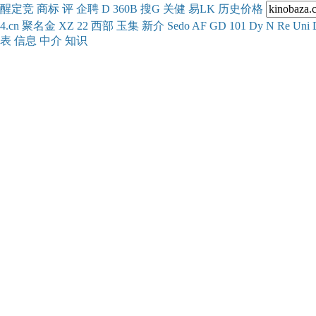
醒
定
竞
商
标
评
企
聘
D
360
B
搜
G
关健
易
LK
历史
价格
4.cn
聚名
金
XZ
22
西部
玉
集
新
介
Se
do
AF
GD
101
Dy
N
Re
Uni
表
信息
中介
知识