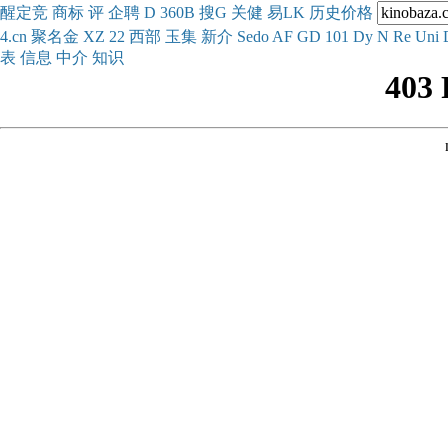
醒
定
竞
商
标
评
企
聘
D
360
B
搜
G
关健
易
LK
历史
价格
4.cn
聚名
金
XZ
22
西部
玉
集
新
介
Se
do
AF
GD
101
Dy
N
Re
Uni
表
信息
中介
知识