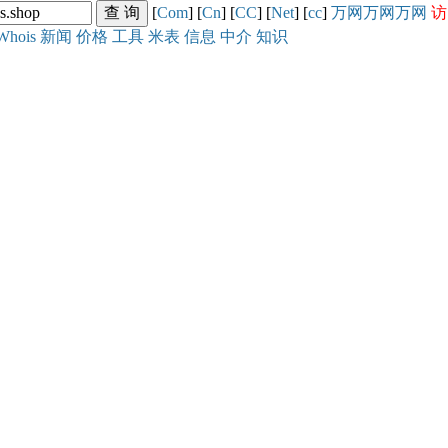
[
Com
] [
Cn
] [
CC
] [
Net
] [
cc
]
万网
万网
万网
访
Whois
新闻
价格
工具
米表
信息
中介
知识