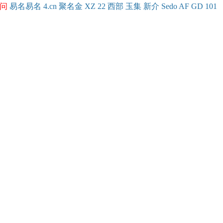
问
易名
易
名
4.cn
聚名
金
XZ
22
西部
玉
集
新
介
Se
do
AF
GD
101