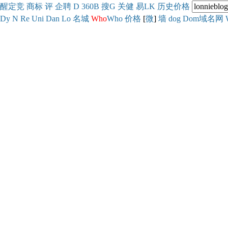
醒
定
竞
商
标
评
企
聘
D
360
B
搜
G
关健
易
LK
历史
价格
Dy
N
Re
Uni
Dan
Lo
名城
Who
Who
价格
[
微
]
墙
dog
Dom域名网