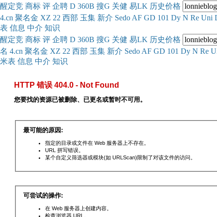
醒
定
竞
商
标
评
企
聘
D
360
B
搜
G
关健
易
LK
历史
价格
4.cn
聚名
金
XZ
22
西部
玉
集
新
介
Se
do
AF
GD
101
Dy
N
Re
Uni
表
信息
中介
知识