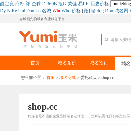
醒
定
竞
商
标
评
企
聘
D
360
B
搜
G
关健
易
LK
历史
价格
Dy
N
Re
Uni
Dan
Lo
名城
Who
Who
价格
[
微
]
墙
dog
Dom域名网