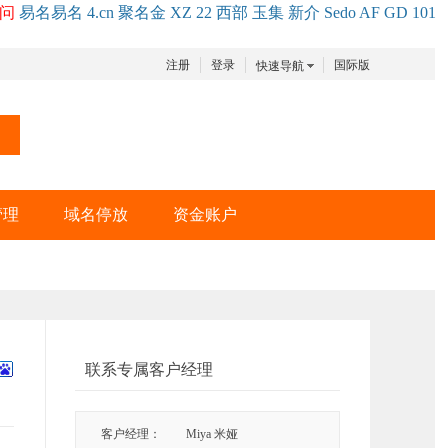
问
易名
易
名
4.cn
聚名
金
XZ
22
西部
玉
集
新
介
Se
do
AF
GD
101