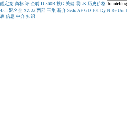
醒
定
竞
商
标
评
企
聘
D
360
B
搜
G
关健
易
LK
历史
价格
4.cn
聚名
金
XZ
22
西部
玉
集
新
介
Se
do
AF
GD
101
Dy
N
Re
Uni
表
信息
中介
知识