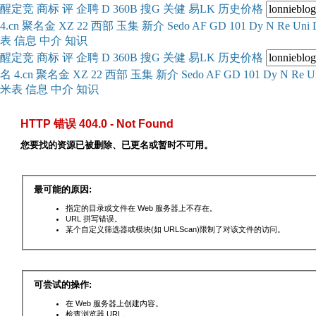
醒
定
竞
商
标
评
企
聘
D
360
B
搜
G
关健
易
LK
历史
价格
4.cn
聚名
金
XZ
22
西部
玉
集
新
介
Se
do
AF
GD
101
Dy
N
Re
Uni
表
信息
中介
知识