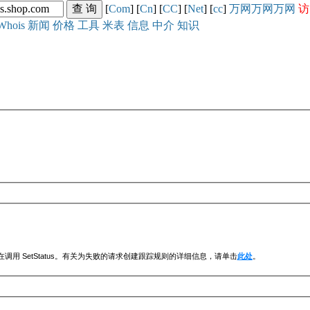
[
Com
] [
Cn
] [
CC
] [
Net
] [
cc
]
万网
万网
万网
访
Whois
新闻
价格
工具
米表
信息
中介
知识