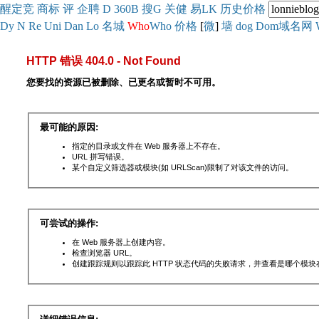
醒
定
竞
商
标
评
企
聘
D
360
B
搜
G
关健
易
LK
历史
价格
Dy
N
Re
Uni
Dan
Lo
名城
Who
Who
价格
[
微
]
墙
dog
Dom域名网