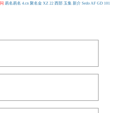
问
易名
易
名
4.cn
聚名
金
XZ
22
西部
玉
集
新
介
Se
do
AF
GD
101