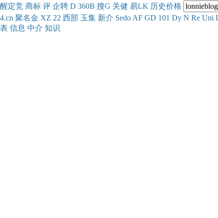
醒
定
竞
商
标
评
企
聘
D
360
B
搜
G
关健
易
LK
历史
价格
4.cn
聚名
金
XZ
22
西部
玉
集
新
介
Se
do
AF
GD
101
Dy
N
Re
Uni
表
信息
中介
知识