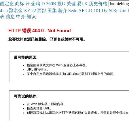
醒
定
竞
商
标
评
企
聘
D
360
B
搜
G
关健
易
LK
历史
价格
4.cn
聚名
金
XZ
22
西部
玉
集
新
介
Se
do
AF
GD
101
Dy
N
Re
Uni
表
信息
中介
知识