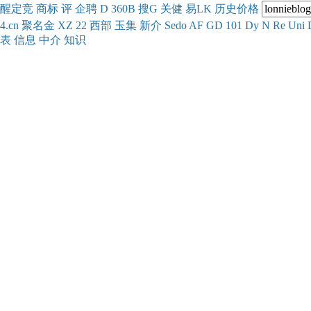
醒
定
竞
商
标
评
企
聘
D
360
B
搜
G
关健
易
LK
历史
价格
4.cn
聚名
金
XZ
22
西部
玉
集
新
介
Se
do
AF
GD
101
Dy
N
Re
Uni
表
信息
中介
知识