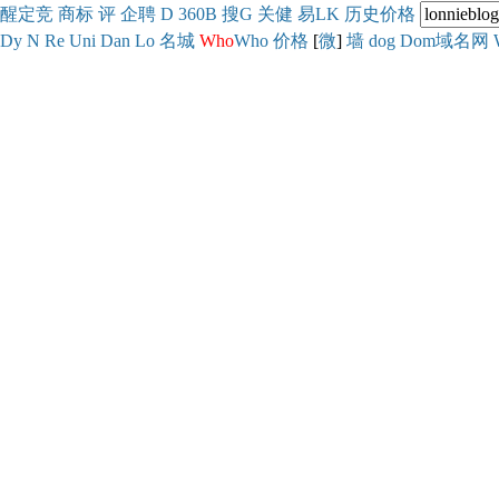
醒
定
竞
商
标
评
企
聘
D
360
B
搜
G
关健
易
LK
历史
价格
Dy
N
Re
Uni
Dan
Lo
名城
Who
Who
价格
[
微
]
墙
dog
Dom域名网