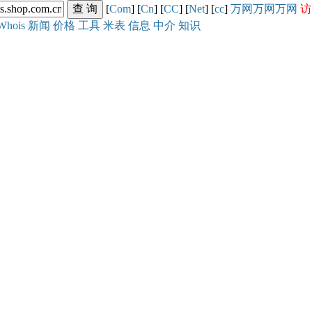
[
Com
] [
Cn
] [
CC
] [
Net
] [
cc
]
万网
万网
万网
访
Whois
新闻
价格
工具
米表
信息
中介
知识