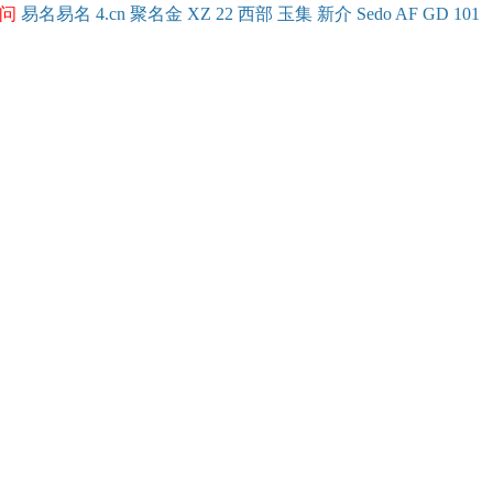
问
易名
易
名
4.cn
聚名
金
XZ
22
西部
玉
集
新
介
Se
do
AF
GD
101