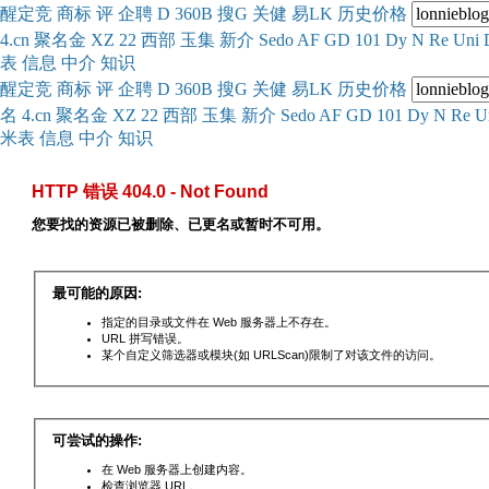
醒
定
竞
商
标
评
企
聘
D
360
B
搜
G
关健
易
LK
历史
价格
4.cn
聚名
金
XZ
22
西部
玉
集
新
介
Se
do
AF
GD
101
Dy
N
Re
Uni
表
信息
中介
知识