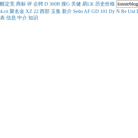
醒
定
竞
商
标
评
企
聘
D
360
B
搜
G
关健
易
LK
历史
价格
4.cn
聚名
金
XZ
22
西部
玉
集
新
介
Se
do
AF
GD
101
Dy
N
Re
Uni
表
信息
中介
知识