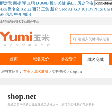
醒
定
竞
商
标
评
企
聘
D
360
B
搜
G
关健
易
LK
历史
价格
4.cn
聚名
金
XZ
22
西部
玉
集
新
介
Se
do
AF
GD
101
Dy
N
Re
Uni
表
信息
中介
知识