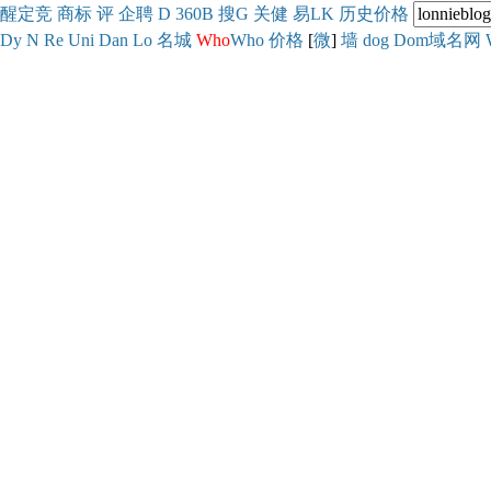
醒
定
竞
商
标
评
企
聘
D
360
B
搜
G
关健
易
LK
历史
价格
Dy
N
Re
Uni
Dan
Lo
名城
Who
Who
价格
[
微
]
墙
dog
Dom域名网