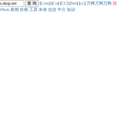
[
Com
] [
Cn
] [
CC
] [
Net
] [
cc
]
万网
万网
万网
访
Whois
新闻
价格
工具
米表
信息
中介
知识