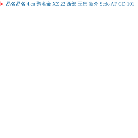
问
易名
易
名
4.cn
聚名
金
XZ
22
西部
玉
集
新
介
Se
do
AF
GD
101