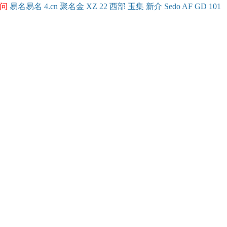
问
易名
易
名
4.cn
聚名
金
XZ
22
西部
玉
集
新
介
Se
do
AF
GD
101