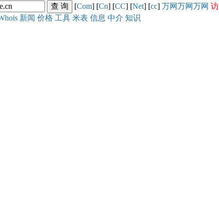
[
Com
] [
Cn
] [
CC
] [
Net
] [
cc
]
万网
万网
万网
访
Whois
新闻
价格
工具
米表
信息
中介
知识