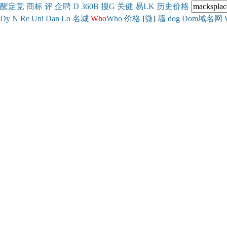
醒
定
竞
商
标
评
企
聘
D
360
B
搜
G
关健
易
LK
历史
价格
Dy
N
Re
Uni
Dan
Lo
名城
Who
Who
价格
[
微
]
墙
dog
Dom域名网