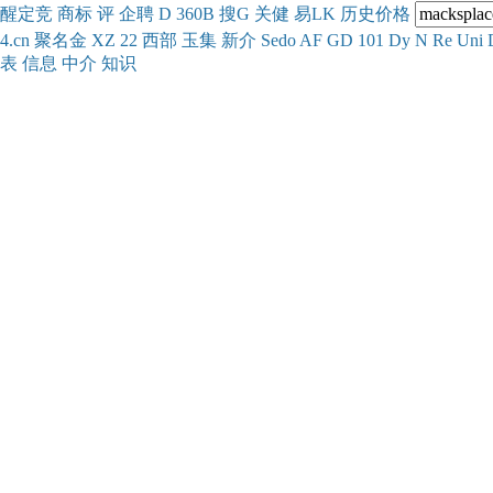
醒
定
竞
商
标
评
企
聘
D
360
B
搜
G
关健
易
LK
历史
价格
4.cn
聚名
金
XZ
22
西部
玉
集
新
介
Se
do
AF
GD
101
Dy
N
Re
Uni
表
信息
中介
知识