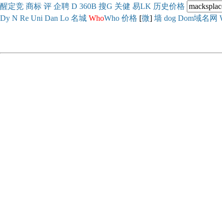
醒
定
竞
商
标
评
企
聘
D
360
B
搜
G
关健
易
LK
历史
价格
Dy
N
Re
Uni
Dan
Lo
名城
Who
Who
价格
[
微
]
墙
dog
Dom域名网