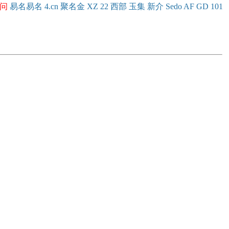
问
易名
易
名
4.cn
聚名
金
XZ
22
西部
玉
集
新
介
Se
do
AF
GD
101