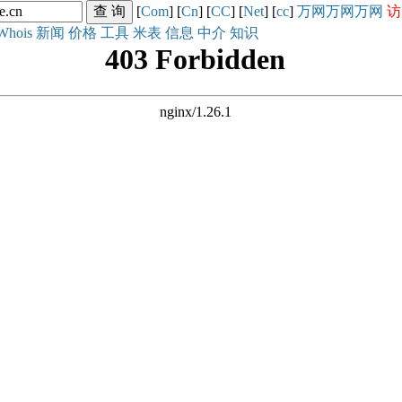
[
Com
] [
Cn
] [
CC
] [
Net
] [
cc
]
万网
万网
万网
访
Whois
新闻
价格
工具
米表
信息
中介
知识