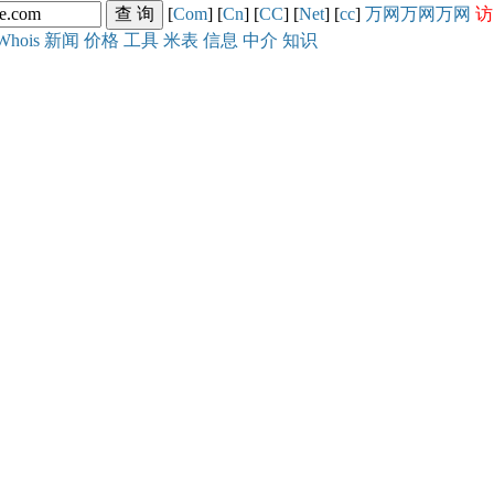
[
Com
] [
Cn
] [
CC
] [
Net
] [
cc
]
万网
万网
万网
访
Whois
新闻
价格
工具
米表
信息
中介
知识