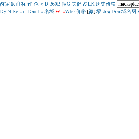
醒
定
竞
商
标
评
企
聘
D
360
B
搜
G
关健
易
LK
历史
价格
Dy
N
Re
Uni
Dan
Lo
名城
Who
Who
价格
[
微
]
墙
dog
Dom域名网