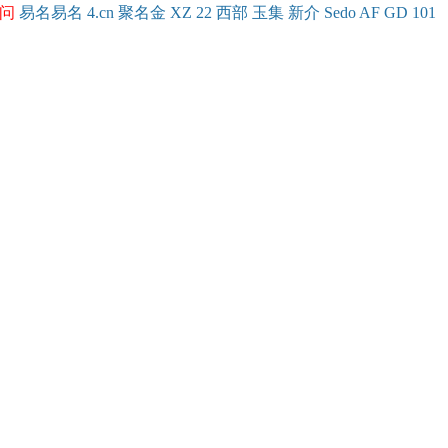
问
易名
易
名
4.cn
聚名
金
XZ
22
西部
玉
集
新
介
Se
do
AF
GD
101