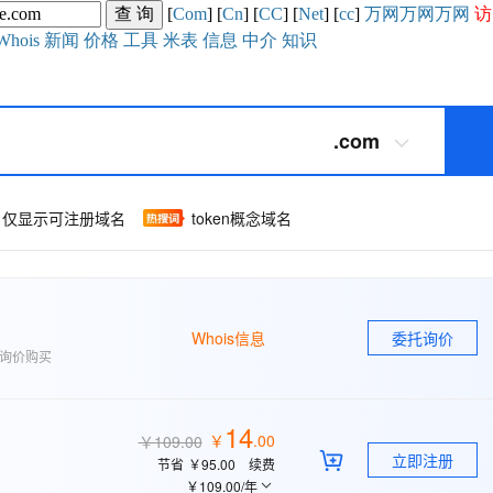
[
Com
] [
Cn
] [
CC
] [
Net
] [
cc
]
万网
万网
万网
访
Whois
新闻
价格
工具
米表
信息
中介
知识