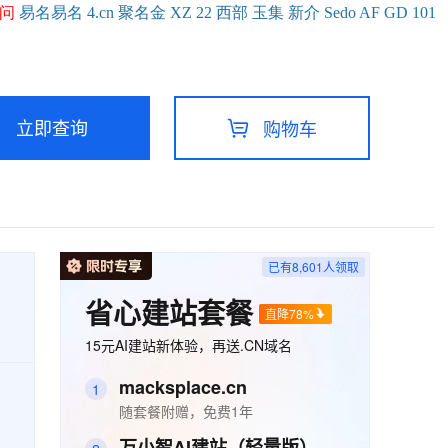
问
易名
易
名
4.cn
聚名
金
XZ
22
西部
玉
集
新
介
Se
do
AF
GD
101