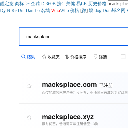
醒
定
竞
商
标
评
企
聘
D
360
B
搜
G
关健
易
LK
历史
价格
Dy
N
Re
Uni
Dan
Lo
名城
Who
Who
价格
[
微
]
墙
dog
Dom域名网