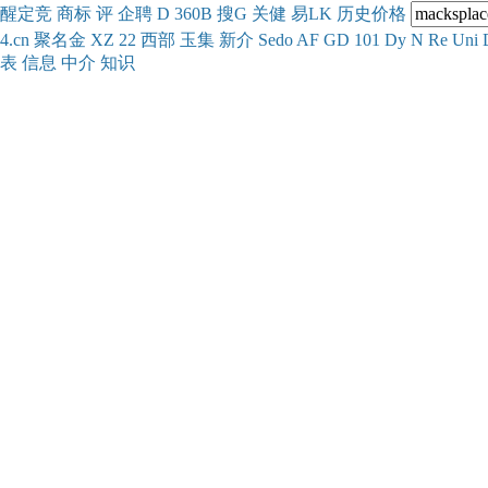
醒
定
竞
商
标
评
企
聘
D
360
B
搜
G
关健
易
LK
历史
价格
4.cn
聚名
金
XZ
22
西部
玉
集
新
介
Se
do
AF
GD
101
Dy
N
Re
Uni
表
信息
中介
知识