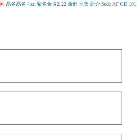
问
易名
易
名
4.cn
聚名
金
XZ
22
西部
玉
集
新
介
Se
do
AF
GD
101