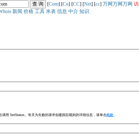
[
Com
] [
Cn
] [
CC
] [
Net
] [
cc
]
万网
万网
万网
访
Whois
新闻
价格
工具
米表
信息
中介
知识