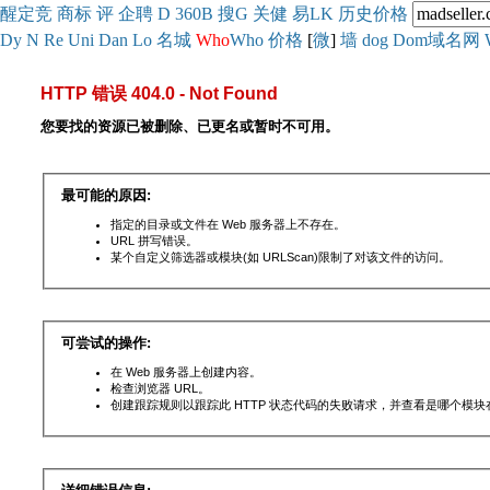
醒
定
竞
商
标
评
企
聘
D
360
B
搜
G
关健
易
LK
历史
价格
Dy
N
Re
Uni
Dan
Lo
名城
Who
Who
价格
[
微
]
墙
dog
Dom域名网