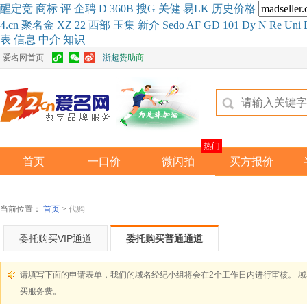
醒
定
竞
商
标
评
企
聘
D
360
B
搜
G
关健
易
LK
历史
价格
4.cn
聚名
金
XZ
22
西部
玉
集
新
介
Se
do
AF
GD
101
Dy
N
Re
Uni
表
信息
中介
知识