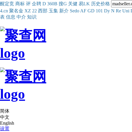
醒
定
竞
商
标
评
企
聘
D
360
B
搜
G
关健
易
LK
历史
价格
4.cn
聚名
金
XZ
22
西部
玉
集
新
介
Se
do
AF
GD
101
Dy
N
Re
Uni
表
信息
中介
知识