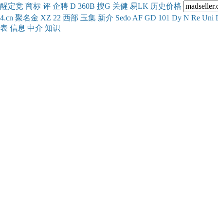
醒
定
竞
商
标
评
企
聘
D
360
B
搜
G
关健
易
LK
历史
价格
4.cn
聚名
金
XZ
22
西部
玉
集
新
介
Se
do
AF
GD
101
Dy
N
Re
Uni
表
信息
中介
知识