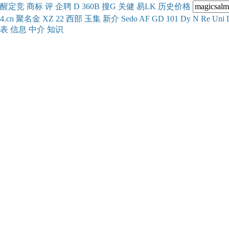
醒
定
竞
商
标
评
企
聘
D
360
B
搜
G
关健
易
LK
历史
价格
4.cn
聚名
金
XZ
22
西部
玉
集
新
介
Se
do
AF
GD
101
Dy
N
Re
Uni
表
信息
中介
知识