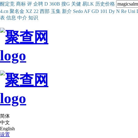
醒
定
竞
商
标
评
企
聘
D
360
B
搜
G
关健
易
LK
历史
价格
4.cn
聚名
金
XZ
22
西部
玉
集
新
介
Se
do
AF
GD
101
Dy
N
Re
Uni
表
信息
中介
知识