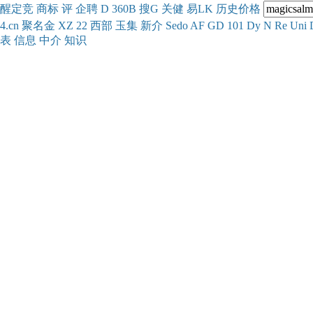
醒
定
竞
商
标
评
企
聘
D
360
B
搜
G
关健
易
LK
历史
价格
4.cn
聚名
金
XZ
22
西部
玉
集
新
介
Se
do
AF
GD
101
Dy
N
Re
Uni
表
信息
中介
知识