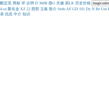
醒
定
竞
商
标
评
企
聘
D
360
B
搜
G
关健
易
LK
历史
价格
4.cn
聚名
金
XZ
22
西部
玉
集
新
介
Se
do
AF
GD
101
Dy
N
Re
Uni
表
信息
中介
知识