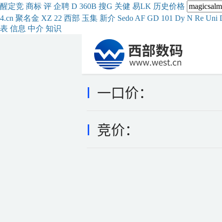
醒
定
竞
商
标
评
企
聘
D
360
B
搜
G
关健
易
LK
历史
价格
4.cn
聚名
金
XZ
22
西部
玉
集
新
介
Se
do
AF
GD
101
Dy
N
Re
Uni
表
信息
中介
知识