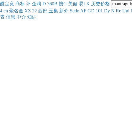
醒
定
竞
商
标
评
企
聘
D
360
B
搜
G
关健
易
LK
历史
价格
4.cn
聚名
金
XZ
22
西部
玉
集
新
介
Se
do
AF
GD
101
Dy
N
Re
Uni
表
信息
中介
知识