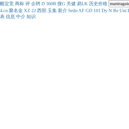
醒
定
竞
商
标
评
企
聘
D
360
B
搜
G
关健
易
LK
历史
价格
4.cn
聚名
金
XZ
22
西部
玉
集
新
介
Se
do
AF
GD
101
Dy
N
Re
Uni
表
信息
中介
知识