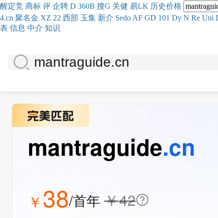
醒
定
竞
商
标
评
企
聘
D
360
B
搜
G
关健
易
LK
历史
价格
4.cn
聚名
金
XZ
22
西部
玉
集
新
介
Se
do
AF
GD
101
Dy
N
Re
Uni
表
信息
中介
知识