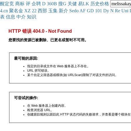
醒
定
竞
商
标
评
企
聘
D
360
B
搜
G
关健
易
LK
历史
价格
4.cn
聚名
金
XZ
22
西部
玉
集
新
介
Se
do
AF
GD
101
Dy
N
Re
Uni
表
信息
中介
知识