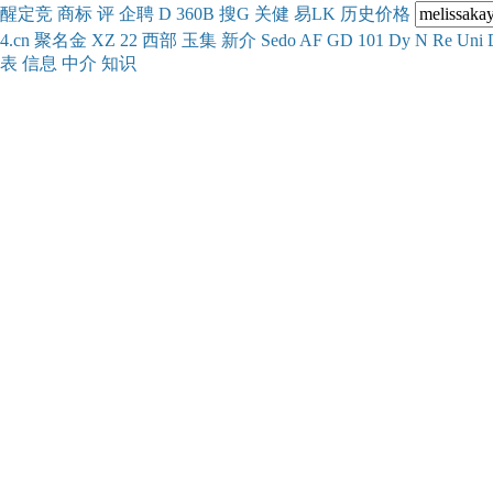
醒
定
竞
商
标
评
企
聘
D
360
B
搜
G
关健
易
LK
历史
价格
4.cn
聚名
金
XZ
22
西部
玉
集
新
介
Se
do
AF
GD
101
Dy
N
Re
Uni
表
信息
中介
知识