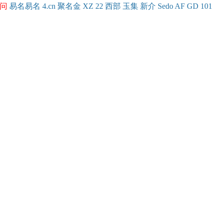
问
易名
易
名
4.cn
聚名
金
XZ
22
西部
玉
集
新
介
Se
do
AF
GD
101