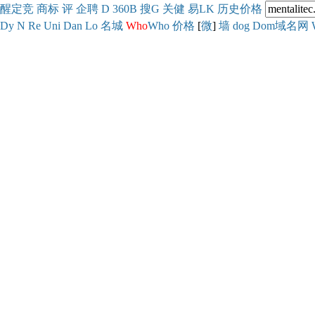
醒
定
竞
商
标
评
企
聘
D
360
B
搜
G
关健
易
LK
历史
价格
Dy
N
Re
Uni
Dan
Lo
名城
Who
Who
价格
[
微
]
墙
dog
Dom域名网