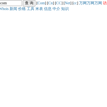
[
Com
] [
Cn
] [
CC
] [
Net
] [
cc
]
万网
万网
万网
访
Whois
新闻
价格
工具
米表
信息
中介
知识