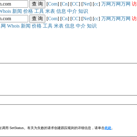
[
Com
] [
Cn
] [
CC
] [
Net
] [
cc
]
万网
万网
万网
访
Whois
新闻
价格
工具
米表
信息
中介
知识