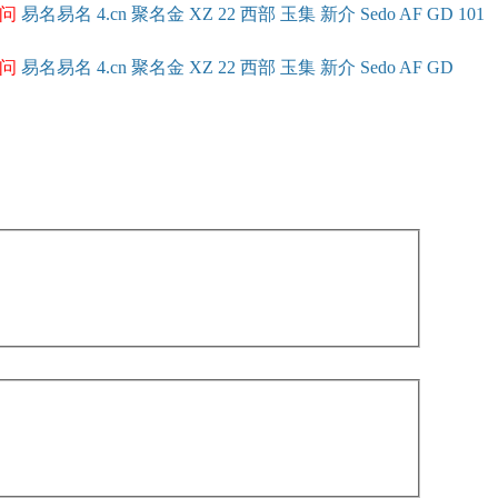
问
易名
易
名
4.cn
聚名
金
XZ
22
西部
玉
集
新
介
Se
do
AF
GD
101