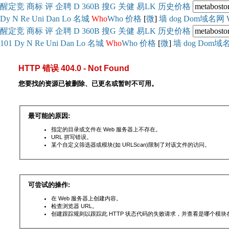
醒
定
竞
商
标
评
企
聘
D
360
B
搜
G
关健
易
LK
历史
价格
Dy
N
Re
Uni
Dan
Lo
名城
Who
Who
价格
[
微
]
墙
dog
Dom域名网