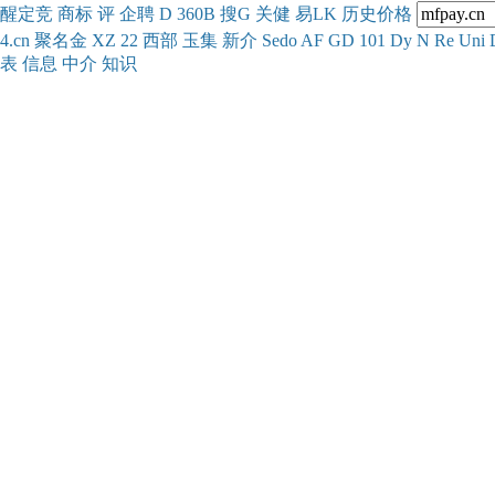
醒
定
竞
商
标
评
企
聘
D
360
B
搜
G
关健
易
LK
历史
价格
4.cn
聚名
金
XZ
22
西部
玉
集
新
介
Se
do
AF
GD
101
Dy
N
Re
Uni
表
信息
中介
知识