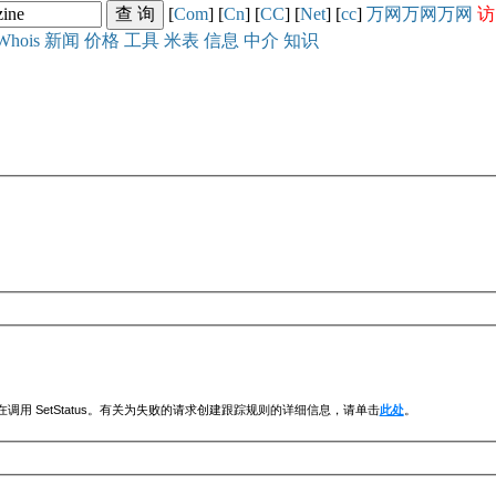
[
Com
] [
Cn
] [
CC
] [
Net
] [
cc
]
万网
万网
万网
访
Whois
新闻
价格
工具
米表
信息
中介
知识