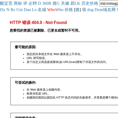
醒
定
竞
商
标
评
企
聘
D
360
B
搜
G
关健
易
LK
历史
价格
Dy
N
Re
Uni
Dan
Lo
名城
Who
Who
价格
[
微
]
墙
dog
Dom域名网