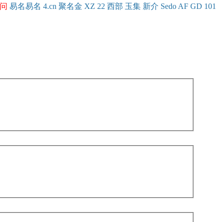
问
易名
易
名
4.cn
聚名
金
XZ
22
西部
玉
集
新
介
Se
do
AF
GD
101