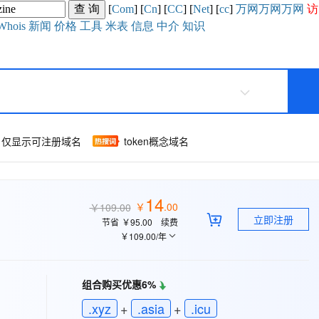
[
Com
] [
Cn
] [
CC
] [
Net
] [
cc
]
万网
万网
万网
访
Whois
新闻
价格
工具
米表
信息
中介
知识