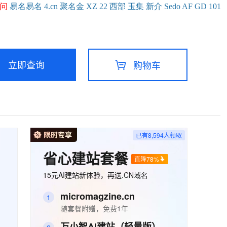
问
易名
易
名
4.cn
聚名
金
XZ
22
西部
玉
集
新
介
Se
do
AF
GD
101