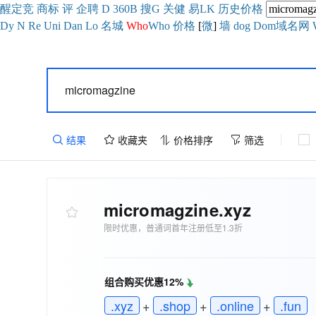
醒
定
竞
商
标
评
企
聘
D
360
B
搜
G
关健
易
LK
历史
价格
Dy
N
Re
Uni
Dan
Lo
名城
Who
Who
价格
[
微
]
墙
dog
Dom域名网