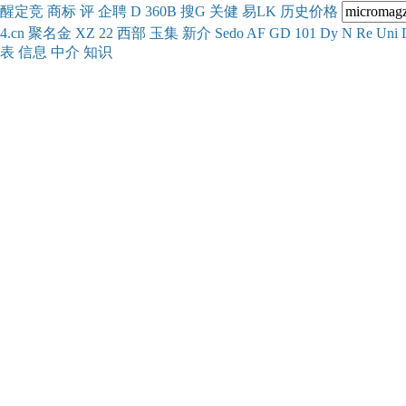
醒
定
竞
商
标
评
企
聘
D
360
B
搜
G
关健
易
LK
历史
价格
4.cn
聚名
金
XZ
22
西部
玉
集
新
介
Se
do
AF
GD
101
Dy
N
Re
Uni
表
信息
中介
知识